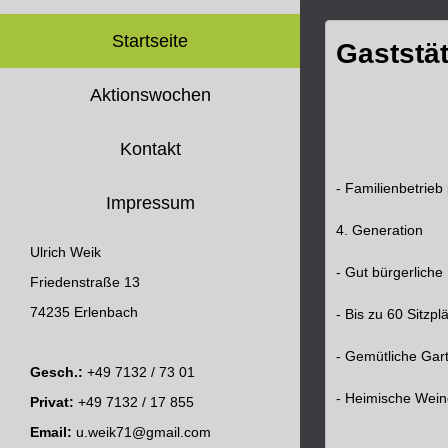
Startseite
Gaststä
Aktionswochen
Kontakt
- Familienbetrieb 
Impressum
4. Generation
Ulrich Weik
- Gut bürgerliche
Friedenstraße 13
74235 Erlenbach
- Bis zu 60 Sitzpl
- Gemütliche Gar
Gesch.:
+49 7132 / 73 01
- Heimische Wein
Privat:
+49 7132 / 17 855
Email:
u.weik71@gmail.com