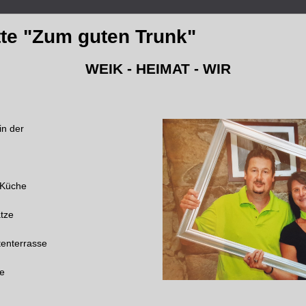
tte "Zum guten Trunk"
WEIK - HEIMAT - WIR
in der
 Küche
ätze
tenterrasse
e